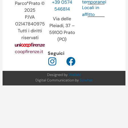
temporanei
+39 0574
Parco*Prato ©
Locali in
546814
2025
affitto
P.IVA
Via delle
02147840975
Pleiadi, 37 –
Tutti i diritti
59100 Prato
riservati
(PO)
coopfirenze.it
Seguici
Designed by
Wallabi
Digital Communication by
Sowhat