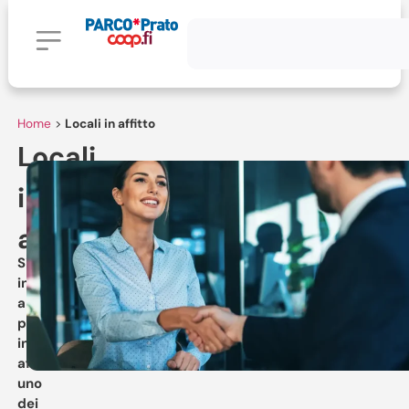
Home
>
Locali in affitto
Locali
in
affito
Siete
interessati
a
prendere
in
affitto
uno
dei