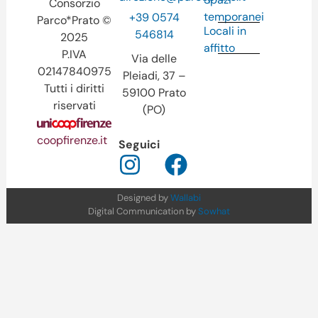
Consorzio
temporanei
+39 0574
Parco*Prato ©
Locali in
546814
2025
affitto
P.IVA
Via delle
02147840975
Pleiadi, 37 –
Tutti i diritti
59100 Prato
riservati
(PO)
coopfirenze.it
Seguici
Designed by
Wallabi
Digital Communication by
Sowhat