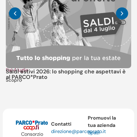
Dal 4 luglio
Il
Saldi estivi 2026: lo shopping che aspettavi è
V
Sc
al PARCO*Prato
Scopri
Promuovi la
Contatti
tua azienda
direzione@parcoprato.it
Spazi
Consorzio