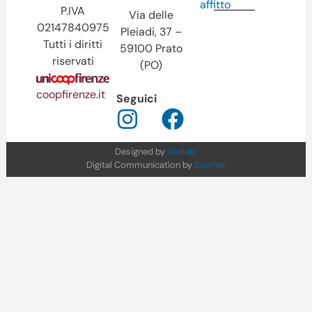
affitto
P.IVA
Via delle
02147840975
Pleiadi, 37 –
Tutti i diritti
59100 Prato
riservati
(PO)
coopfirenze.it
Seguici
Designed by
Wallabi
Digital Communication by
Sowhat