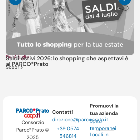
Dal 4 luglio
Il
Saldi estivi 2026: lo shopping che aspettavi è
V
Sc
al PARCO*Prato
Scopri
Promuovi la
Contatti
tua azienda
direzione@parcoprato.it
Spazi
Consorzio
temporanei
+39 0574
Parco*Prato ©
Locali in
546814
2025