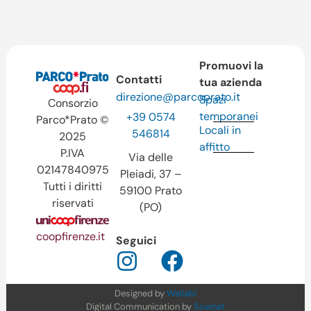
Promuovi la
Contatti
tua azienda
direzione@parcoprato.it
Spazi
Consorzio
temporanei
+39 0574
Parco*Prato ©
Locali in
546814
2025
affitto
P.IVA
Via delle
02147840975
Pleiadi, 37 –
Tutti i diritti
59100 Prato
riservati
(PO)
coopfirenze.it
Seguici
Designed by
Wallabi
Digital Communication by
Sowhat